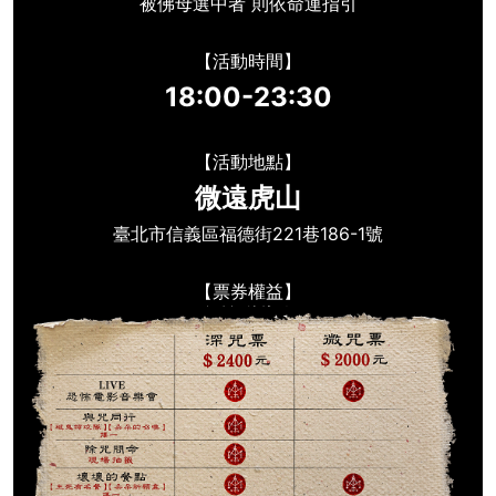
被佛母選中者 則依命運指引
【活動時間】
18:00-23:30
【活動地點】
微遠虎山
臺北市信義區福德街
221
巷
186-1
號
【票券權益】