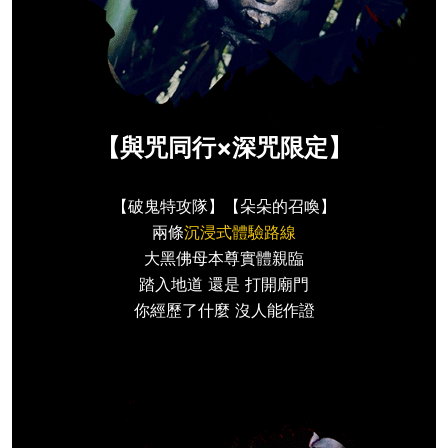
【與咒同行×深咒限定】
【破鬼特攻隊】【朵朵的召喚】
兩條
沉浸式體驗路線
大黑佛母本尊實體親臨
踏入地道 還是 打開廟門
你經歷了什麼 沒人能作證