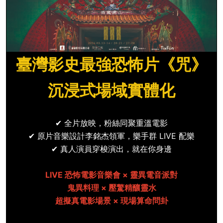
臺灣影史最強恐怖片《咒》
沉浸式場域實體化
✔ 全片放映，粉絲同聚重溫電影
✔ 原片音樂設計李銘杰領軍，樂手群 LIVE 配樂
✔ 真人演員穿梭演出，就在你身邊
LIVE
恐怖電影音樂會 × 靈異電音派對
鬼異料理 × 壓驚精釀靈水
超擬真電影場景 × 現場算命問卦