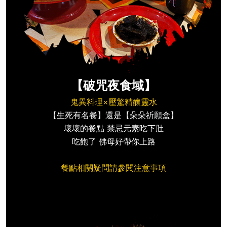
【破咒夜食域】
鬼異料理×壓驚精釀靈水
【生死有名餐】還是【朵朵祈願盒】
壞壞的餐點 禁忌元素吃下肚
吃飽了 佛母好帶你上路
餐點相關疑問請參閱注意事項