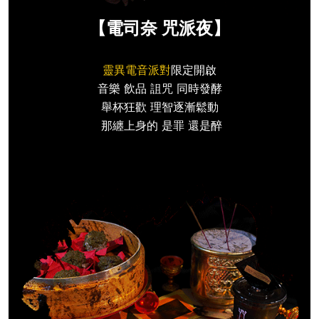
【電司奈 咒派夜】
靈異電音派對
限定開啟
音樂 飲品 詛咒 同時發酵
舉杯狂歡 理智逐漸鬆動
那纏上身的 是罪 還是醉