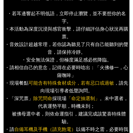
・若耳邊響起不明低語，立即停止瀏覽，並不要想你的名
字。
・本活動為深度沉浸與感官衝擊，請仔細評估身心狀況再購
票。
・音效設計超越常理，若你認為聽見了只有自己能聽到的聲
音，請保持冷靜。
・安全無法保證，但極度滿足感必然降臨。
・請相信自己的意念，記得在必要時唸出：「火佛修一，心
薩嘸哞」
・現場餐點
可能含有特殊食材成分，若有忌口或過敏
，請先
向現場引導者低聲詢問。
・「深咒票」
除咒問命
採現場
「命定抽選制」
。未中選者，
代表運勢平順，時機未到；
被佛母選中者，則依命運指引，建議完成該驚喜特殊體
驗。
・請
自備耳機及手機（請充飽電）
以備不時之需，必要時我