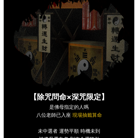
【除咒問命×深咒限定】
是佛母指定的人嗎
八位老師已入座
現場抽籤算命
未中選者 運勢平順 時機未到