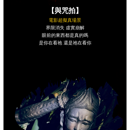
【與咒拍】
電影超擬真場景
界限消失 虛實崩解
眼前的東西都是真的嗎
是你在看祂 還是祂在看你