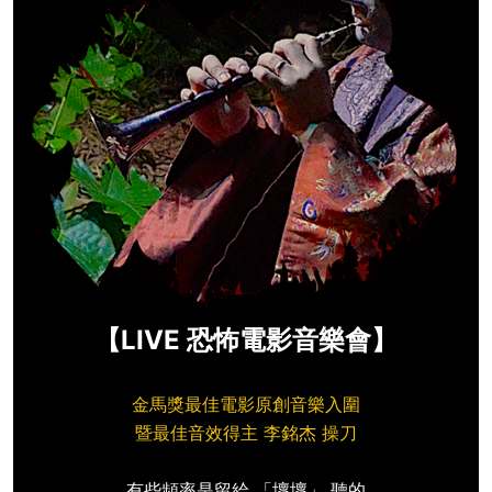
【LIVE 恐怖電影音樂會】
金馬獎最佳電影原創音樂入圍
暨最佳音效得主 李銘杰 操刀
有些頻率是留給 「壞壞」 聽的