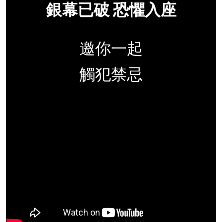
銀幕已破 恐懼入座
邀你一起
觸犯禁忌