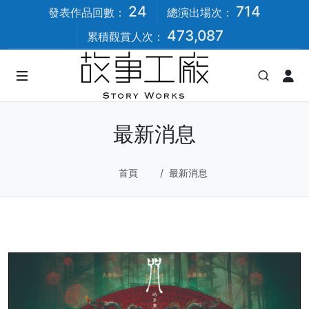
24
714
發表作品回數：
總演出場次：
473,087
累積觀賞人次：
最新消息
首頁
最新消息