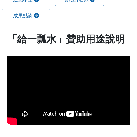
成果點滴
「給一瓢水」贊助用途說明