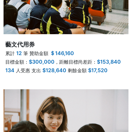
藝文代用券
12
＄146,160
累計
筆 贊助金額
$300,000
$153,840
目標金額：
，距離目標尚差距：
134
$128,640
$17,520
人受惠 支出
剩餘金額