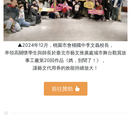
▲2024年12月，桃園市會稽國中李文義校長，
率領高關懷學生與師長於臺北市藝文推廣處城市舞台觀賞故
事工廠第20回作品《媽，別鬧了！》，
讓藝文代用券的效能持續放大！
前往贊助