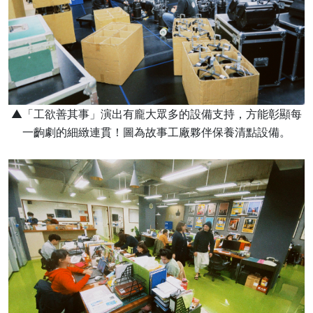
▲「工欲善其事」演出有龐大眾多的設備支持，方能彰顯每
一齣劇的細緻連貫！圖為故事工廠夥伴保養清點設備。