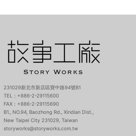
231029新北市新店區寶中路94號B1
TEL：+886-2-29115600
FAX：+886-2-29115690
B1., NO.94, Baozhong Rd., Xindian Dist.,
New Taipei City 231029, Taiwan
storyworks@storyworks.com.tw