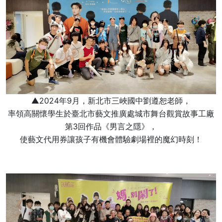
▲2024年9月，新北市三峽國中劉遵恕老師，
率領高關懷學生於臺北市藝文推廣處城市舞台觀賞故事工廠
第3回作品《男言之隱》，
使藝文代用券讓孩子有機會體驗劇場裡的魔幻時刻！