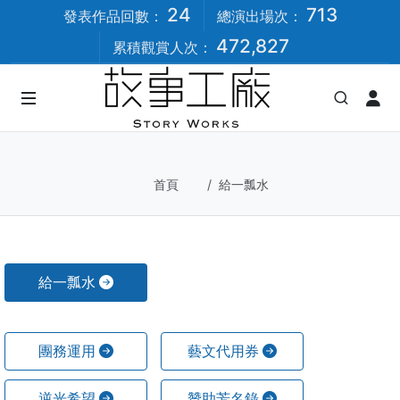
24
713
發表作品回數：
總演出場次：
472,827
累積觀賞人次：
首頁
給一瓢水
給一瓢水
團務運用
藝文代用券
逆光希望
贊助芳名錄