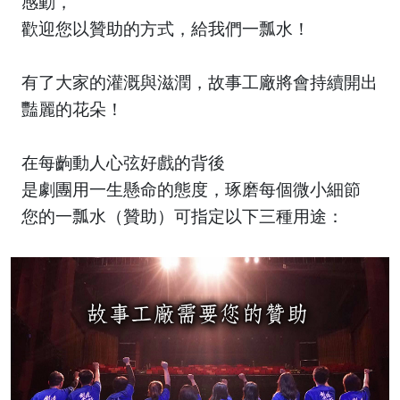
感動，
歡迎您以贊助的方式，給我們一瓢水！
有了大家的灌溉與滋潤，故事工廠將會持續開出
豔麗的花朵！
在每齣動人心弦好戲的背後
是劇團用一生懸命的態度，琢磨每個微小細節
您的一瓢水（贊助）可指定以下三種用途：