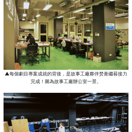
▲每個劇目專案成就的背後，是故事工廠夥伴焚膏繼晷接力
完成！圖為故事工廠辦公室一景。